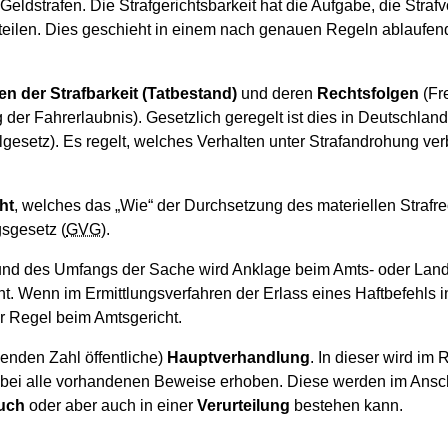
Geldstrafen. Die Strafgerichtsbarkeit hat die Aufgabe, die Straf
rteilen. Dies geschieht in einem nach genauen Regeln ablaufend
n der Strafbarkeit (Tatbestand)
und deren
Rechtsfolgen
(Fre
der Fahrerlaubnis). Gesetzlich geregelt ist dies in Deutschland
lgesetz). Es regelt, welches Verhalten unter Strafandrohung ver
ht
, welches das „Wie“ der Durchsetzung des materiellen Strafrec
gsgesetz (
GVG
).
und des Umfangs der Sache wird Anklage beim Amts- oder Landg
ht. Wenn im Ermittlungsverfahren der Erlass eines Haftbefehls 
der Regel beim Amtsgericht.
genden Zahl öffentliche)
Hauptverhandlung
. In dieser wird i
abei alle vorhandenen Beweise erhoben. Diese werden im Ans
ruch
oder aber auch in einer
Verurteilung
bestehen kann.