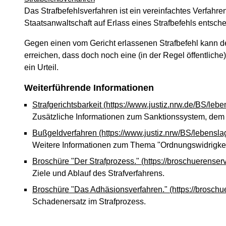
Das Strafbefehlsverfahren ist ein vereinfachtes Verfahre
Staatsanwaltschaft auf Erlass eines Strafbefehls entsche
Gegen einen vom Gericht erlassenen Strafbefehl kann der
erreichen, dass doch noch eine (in der Regel öffentliche
ein Urteil.
Weiterführende Informationen
Strafgerichtsbarkeit
(https://www.justiz.nrw.de/BS/lebe
Zusätzliche Informationen zum Sanktionssystem, dem A
Bußgeldverfahren
(https://www.justiz.nrw/BS/lebensl
Weitere Informationen zum Thema "Ordnungswidrigkeit
Broschüre "Der Strafprozess."
(https://broschuerenser
Ziele und Ablauf des Strafverfahrens.
Broschüre "Das Adhäsionsverfahren."
(https://brosch
Schadenersatz im Strafprozess.