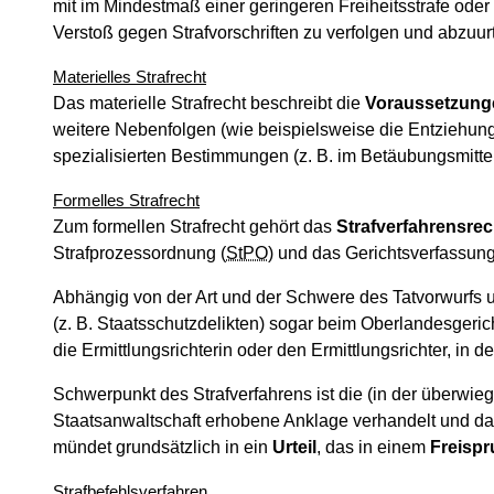
mit im Mindestmaß einer geringeren Freiheitsstrafe oder 
Verstoß gegen Strafvorschriften zu verfolgen und abzuu
Materielles Strafrecht
Das materielle Strafrecht beschreibt die
Voraussetzunge
weitere Nebenfolgen (wie beispielsweise die Entziehung 
spezialisierten Bestimmungen (
z. B
. im Betäubungsmitte
Formelles Strafrecht
Zum formellen Strafrecht gehört das
Strafverfahrensrec
Strafprozessordnung (
StPO
) und das Gerichtsverfassun
Abhängig von der Art und der Schwere des Tatvorwurfs 
(z. B. Staatsschutzdelikten) sogar beim Oberlandesgeric
die Ermittlungsrichterin oder den Ermittlungsrichter, in 
Schwerpunkt des Strafverfahrens ist die (in der überwie
Staatsanwaltschaft erhobene Anklage verhandelt und d
mündet grundsätzlich in ein
Urteil
, das in einem
Freisp
Strafbefehlsverfahren