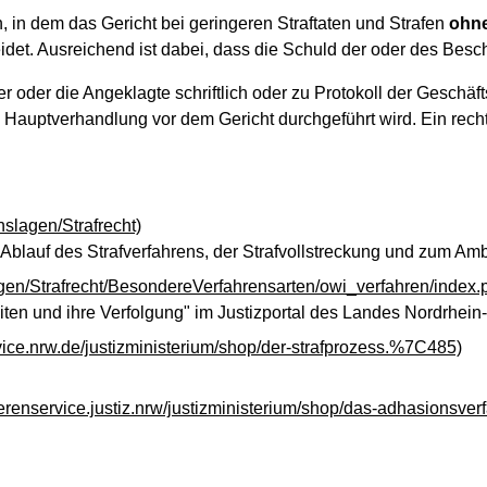
n, in dem das Gericht bei geringeren Straftaten und Strafen
ohn
idet. Ausreichend ist dabei, dass die Schuld der oder des Besch
 oder die Angeklagte schriftlich oder zu Protokoll der Geschäft
) Hauptverhandlung vor dem Gericht durchgeführt wird. Ein recht
nslagen/Strafrecht)
blauf des Strafverfahrens, der Strafvollstreckung und zum Am
agen/Strafrecht/BesondereVerfahrensarten/owi_verfahren/index
en und ihre Verfolgung" im Justizportal des Landes Nordrhein
vice.nrw.de/justizministerium/shop/der-strafprozess.%7C485)
uerenservice.justiz.nrw/justizministerium/shop/das-adhasionsv